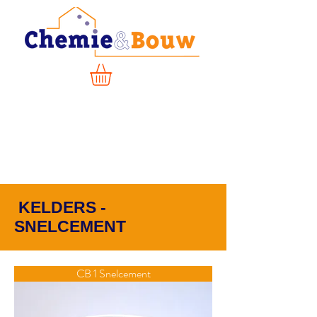
KELDERS -
SNELCEMENT
CB 1 Snelcement