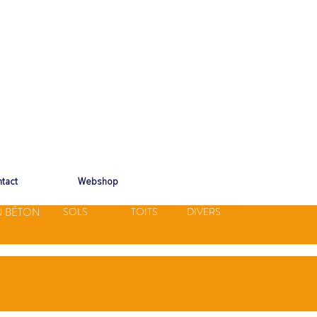
tact
Webshop
N BÉTON
SOLS
TOITS
DIVERS