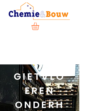
GIETVLO
EREN
ONDERH