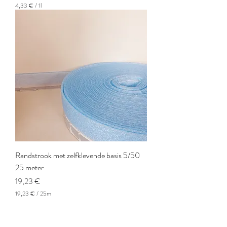
4,33 €
/
1l
4
,
3
3
€
p
a
r
1
L
i
t
r
e
Randstrook met zelfklevende basis 5/50
25 meter
Prix
19,23 €
19,23 €
/
25m
1
9
,
2