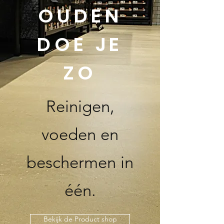
OUDEN
DOE JE
ZO
Reinigen,
voeden en
beschermen in
één.
Bekijk de Product shop