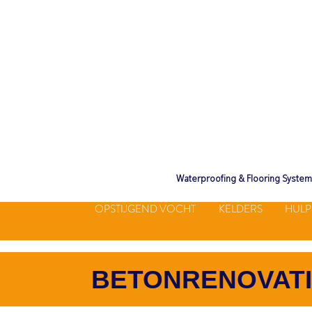
Waterproofing & Flooring Syste
OPSTIJGEND VOCHT
KELDERS
HULP
BETONRENOVAT