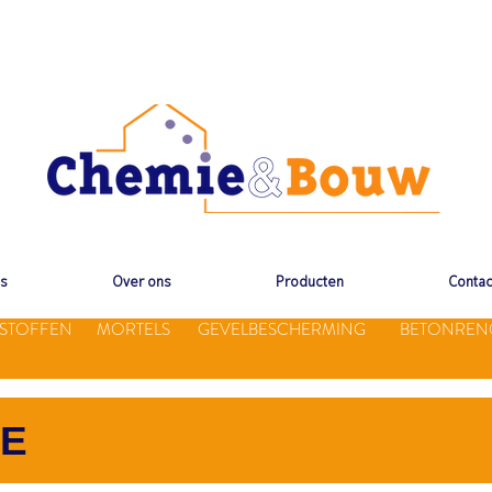
ms
Over ons
Producten
Contac
STOFFEN
MORTELS
GEVELBESCHERMING
BETONREN
IE